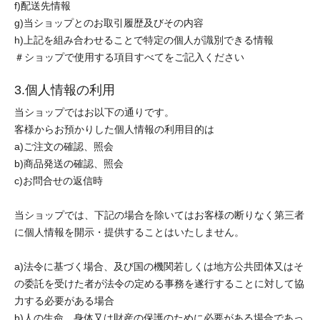
f)配送先情報
g)当ショップとのお取引履歴及びその内容
h)上記を組み合わせることで特定の個人が識別できる情報
＃ショップで使用する項目すべてをご記入ください
3.個人情報の利用
当ショップではお以下の通りです。
客様からお預かりした個人情報の利用目的は
a)ご注文の確認、照会
b)商品発送の確認、照会
c)お問合せの返信時
当ショップでは、下記の場合を除いてはお客様の断りなく第三者
に個人情報を開示・提供することはいたしません。
a)法令に基づく場合、及び国の機関若しくは地方公共団体又はそ
の委託を受けた者が法令の定める事務を遂行することに対して協
力する必要がある場合
b)人の生命、身体又は財産の保護のために必要がある場合であっ